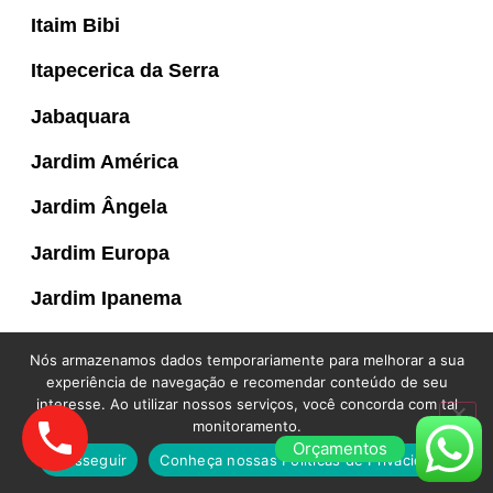
Itaim Bibi
Itapecerica da Serra
Jabaquara
Jardim América
Jardim Ângela
Jardim Europa
Jardim Ipanema
Jardim Marajoara
Nós armazenamos dados temporariamente para melhorar a sua
experiência de navegação e recomendar conteúdo de seu
Jardim Paulista
interesse. Ao utilizar nossos serviços, você concorda com tal
monitoramento.
Jardim São Luís
Orçamentos
Prosseguir
Conheça nossas Políticas de Privacidade.
Jardim Sul