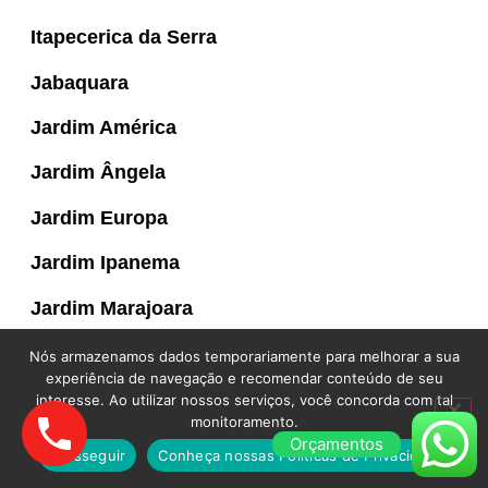
Itapecerica da Serra
Jabaquara
Jardim América
Jardim Ângela
Jardim Europa
Jardim Ipanema
Jardim Marajoara
Jardim Paulista
Nós armazenamos dados temporariamente para melhorar a sua
experiência de navegação e recomendar conteúdo de seu
Jardim São Luís
interesse. Ao utilizar nossos serviços, você concorda com tal
monitoramento.
Jardim Sul
Orçamentos
Prosseguir
Conheça nossas Políticas de Privacidade.