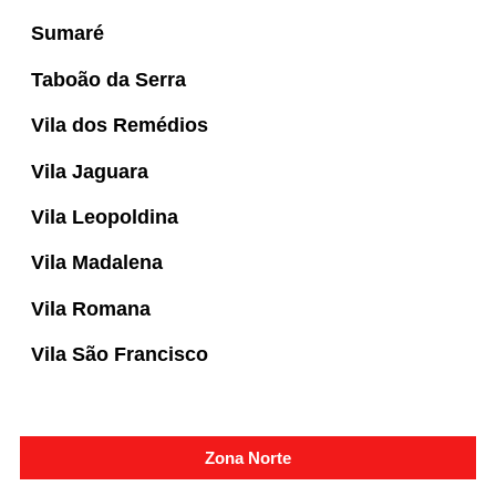
Sumaré
Taboão da Serra
Vila dos Remédios
Vila Jaguara
Vila Leopoldina
Vila Madalena
Vila Romana
Vila São Francisco
Zona Norte