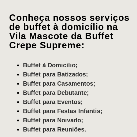
Conheça nossos serviços
de buffet à domicílio na
Vila Mascote da Buffet
Crepe Supreme:
Buffet à Domicílio;
Buffet para Batizados;
Buffet para Casamentos;
Buffet para Debutante;
Buffet para Eventos;
Buffet para Festas Infantis;
Buffet para Noivado;
Buffet para Reuniões.