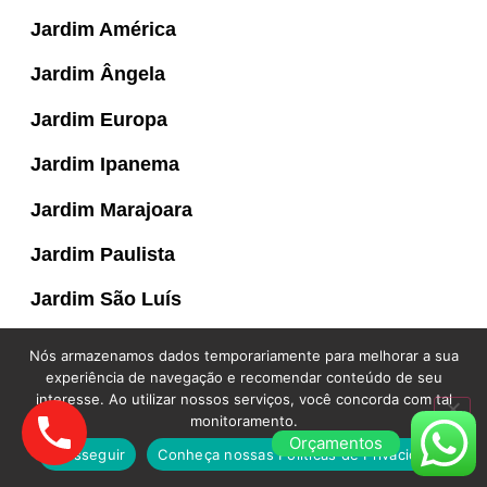
Jardim América
Jardim Ângela
Jardim Europa
Jardim Ipanema
Jardim Marajoara
Jardim Paulista
Jardim São Luís
Jardim Sul
Nós armazenamos dados temporariamente para melhorar a sua
experiência de navegação e recomendar conteúdo de seu
Jurubatuba
interesse. Ao utilizar nossos serviços, você concorda com tal
monitoramento.
Marsilac
Orçamentos
Prosseguir
Conheça nossas Políticas de Privacidade.
M’Boi Mirim