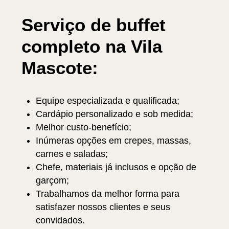
Serviço de buffet
completo na Vila
Mascote:
Equipe especializada e qualificada;
Cardápio personalizado e sob medida;
Melhor custo-benefício;
Inúmeras opções em crepes, massas,
carnes e saladas;
Chefe, materiais já inclusos e opção de
garçom;
Trabalhamos da melhor forma para
satisfazer nossos clientes e seus
convidados.