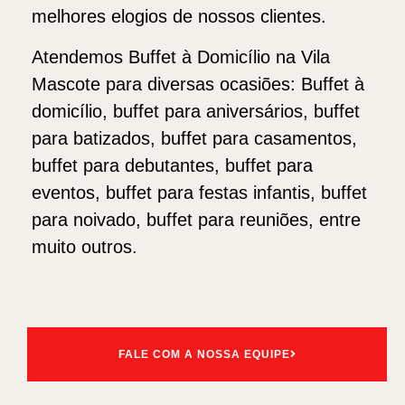
melhores elogios de nossos clientes.
Atendemos Buffet à Domicílio na Vila
Mascote para diversas ocasiões: Buffet à
domicílio, buffet para aniversários, buffet
para batizados, buffet para casamentos,
buffet para debutantes, buffet para
eventos, buffet para festas infantis, buffet
para noivado, buffet para reuniões, entre
muito outros.
FALE COM A NOSSA EQUIPE