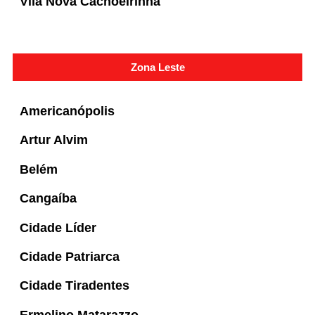
Vila Nova Cachoeirinha
Zona Leste
Americanópolis
Artur Alvim
Belém
Cangaíba
Cidade Líder
Cidade Patriarca
Cidade Tiradentes
Ermelino Matarazzo