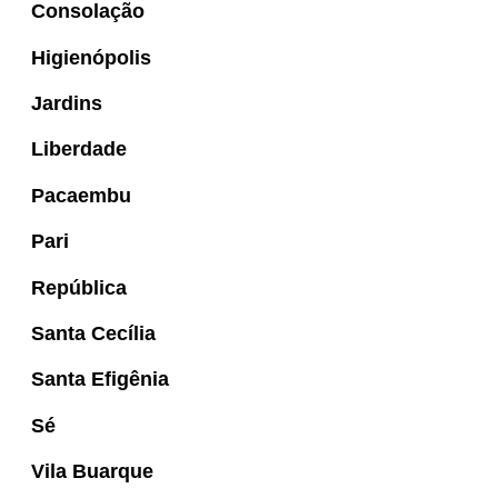
Consolação
Higienópolis
Jardins
Liberdade
Pacaembu
Pari
República
Santa Cecília
Santa Efigênia
Sé
Vila Buarque