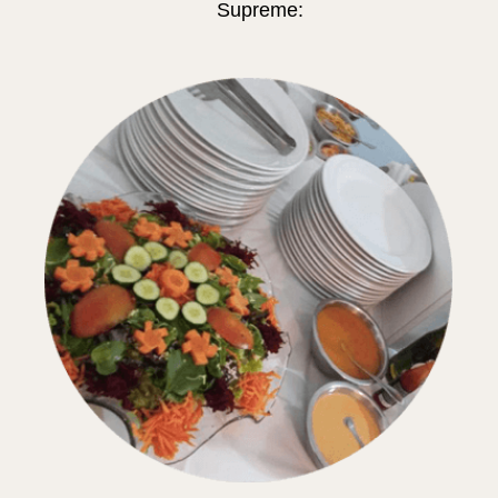
Supreme: