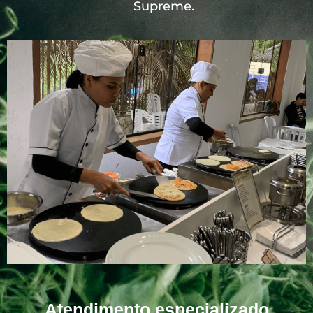
Supreme.
Atendimento especializado