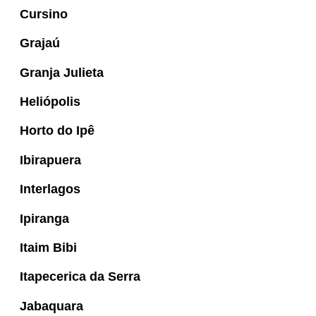
Cursino
Grajaú
Granja Julieta
Heliópolis
Horto do Ipê
Ibirapuera
Interlagos
Ipiranga
Itaim Bibi
Itapecerica da Serra
Jabaquara