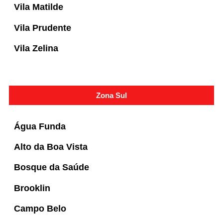
Vila Matilde
Vila Prudente
Vila Zelina
Zona Sul
Água Funda
Alto da Boa Vista
Bosque da Saúde
Brooklin
Campo Belo