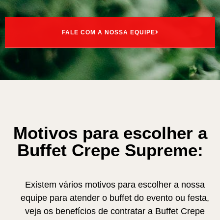
FALE COM A NOSSA EQUIPE
Motivos para escolher a
Buffet Crepe Supreme:
Existem vários motivos para escolher a nossa
equipe para atender o buffet do evento ou festa,
veja os benefícios de contratar a Buffet Crepe