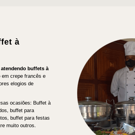
fet à
s atendendo buffets
à
o em crepe francês e
res elogios de
sas ocasiões: Buffet à
dos, buffet para
os, buffet para festas
tre muito outros.