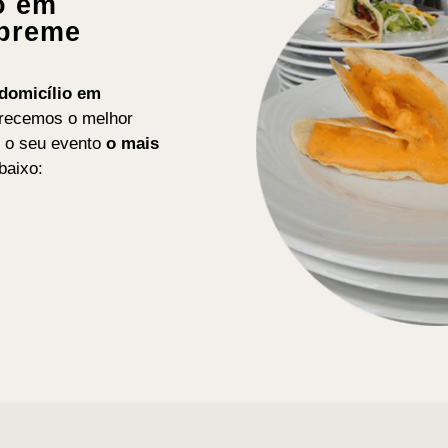
io em
upreme
 domicílio em
erecemos o melhor
r o seu evento
o mais
baixo: