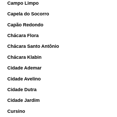
Campo Limpo
Capela do Socorro
Capão Redondo
Chácara Flora
Chácara Santo Antônio
Chácara Klabin
Cidade Ademar
Cidade Avelino
Cidade Dutra
Cidade Jardim
Cursino