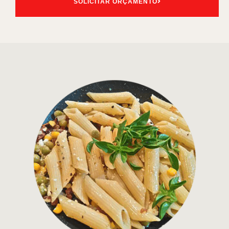
SOLICITAR ORÇAMENTO