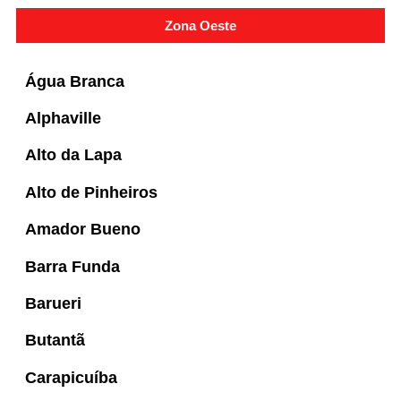
Zona Oeste
Água Branca
Alphaville
Alto da Lapa
Alto de Pinheiros
Amador Bueno
Barra Funda
Barueri
Butantã
Carapicuíba