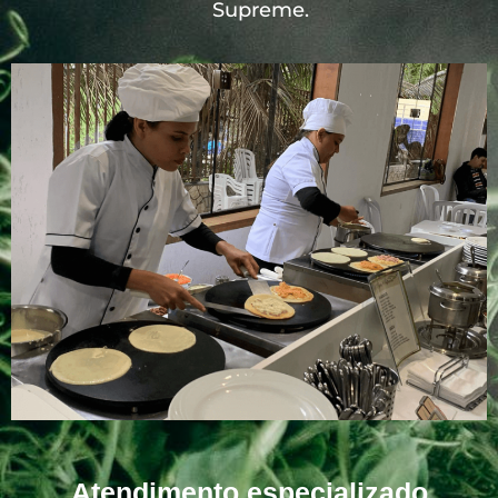
Supreme.
Atendimento especializado