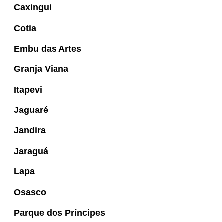
Caxingui
Cotia
Embu das Artes
Granja Viana
Itapevi
Jaguaré
Jandira
Jaraguá
Lapa
Osasco
Parque dos Príncipes