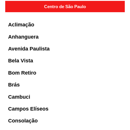
Centro de São Paulo
Aclimação
Anhanguera
Avenida Paulista
Bela Vista
Bom Retiro
Brás
Cambuci
Campos Elíseos
Consolação