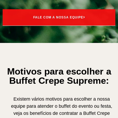
FALE COM A NOSSA EQUIPE
Motivos para escolher a
Buffet Crepe Supreme:
Existem vários motivos para escolher a nossa
equipe para atender o buffet do evento ou festa,
veja os benefícios de contratar a Buffet Crepe