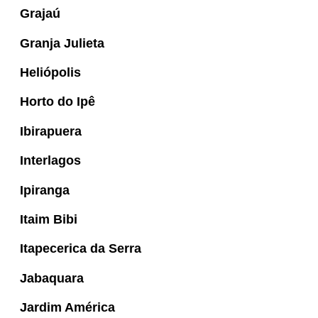
Grajaú
Granja Julieta
Heliópolis
Horto do Ipê
Ibirapuera
Interlagos
Ipiranga
Itaim Bibi
Itapecerica da Serra
Jabaquara
Jardim América