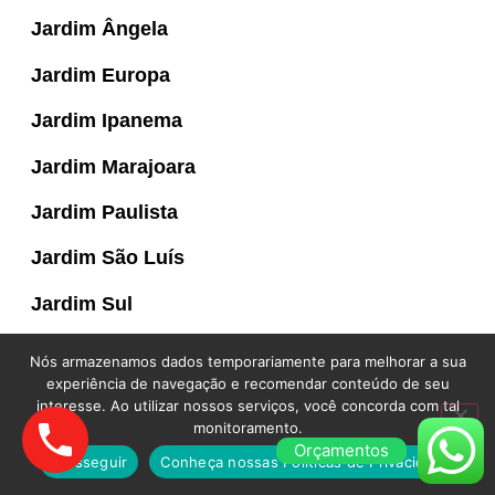
Jardim Ângela
Jardim Europa
Jardim Ipanema
Jardim Marajoara
Jardim Paulista
Jardim São Luís
Jardim Sul
Jurubatuba
Nós armazenamos dados temporariamente para melhorar a sua
experiência de navegação e recomendar conteúdo de seu
Marsilac
interesse. Ao utilizar nossos serviços, você concorda com tal
monitoramento.
M’Boi Mirim
Orçamentos
Prosseguir
Conheça nossas Políticas de Privacidade.
Mirandópolis