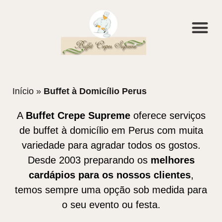
Início
»
Buffet à Domicílio Perus
A
Buffet Crepe Supreme
oferece serviços
de buffet à domicílio em Perus com muita
variedade para agradar todos os gostos.
Desde 2003 preparando os
melhores
cardápios para os nossos clientes
,
temos sempre uma opção sob medida para
o seu evento ou festa.