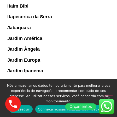
Itaim Bibi
Itapecerica da Serra
Jabaquara
Jardim América
Jardim Ângela
Jardim Europa
Jardim Ipanema
Jardim Marajoara
Nós armazenamos dados temporariamente para melhorar a sua
experiência de navegação e recomendar conteúdo de seu
Jardim Paulista
interesse. Ao utilizar nossos serviços, você concorda com tal
monitoramento.
Jardim São Luís
Orçamentos
Prosseguir
Conheça nossas Políticas de Privacidade.
Jardim Sul